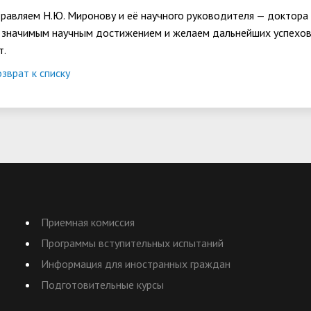
равляем Н.Ю. Миронову и её научного руководителя — доктора 
 значимым научным достижением и желаем дальнейших успехов 
т.
зврат к списку
Приемная комиссия
Программы вступительных испытаний
Информация для иностранных граждан
Подготовительные курсы