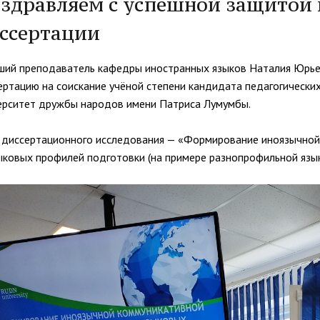
здравляем с успешной защитой
организациях
ний
итета"
документов
университета. Серия 1.
ссертации
вание иностранных граждан
Внутренняя система оценки ка
Психологические науки.
кому языку как иностранному,
образования
Педагогические науки"
ая квота
ие в общежитие
Подготовительные курсы
ший преподаватель кафедры иностранных языков Наталия Юрье
 России и основам
ертацию на соискание учёной степени кандидата педагогических
ательства Российской
ерситет дружбы народов имени Патриса Лумумбы.
ции
ация для иностранных
Общежития
 диссертационного исследования — «Формирование иноязычной
н
ыковых профилей подготовки (на примере разнопрофильной язык