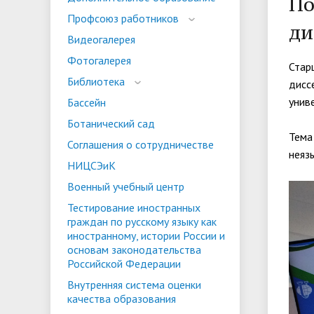
По
испыта
универс
Профсоюз работников
ди
Военный учебный центр
Тестиро
Видеогалерея
по русс
Фотогалерея
Особая квота
Объединенный совет обучающихся
Отдельн
Заселен
Стар
истории
Библиотека
дисс
законод
унив
Бассейн
Федера
Информация о зачислении
Информ
Ботанический сад
Тема
гражда
Соглашения о сотрудничестве
Национальные проекты Российской
неяз
НИЦСЭиК
Федерации
Военный учебный центр
Тестирование иностранных
граждан по русскому языку как
иностранному, истории России и
основам законодательства
Российской Федерации
Внутренняя система оценки
качества образования