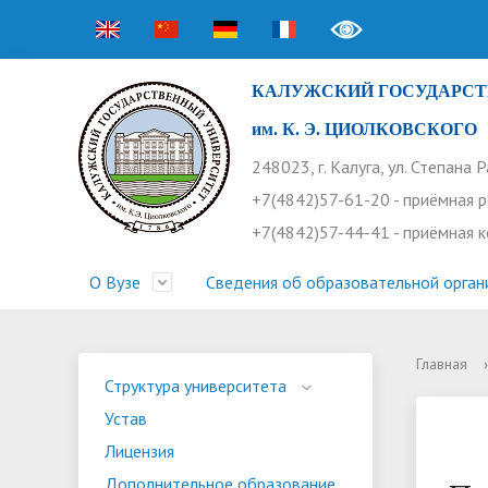
КАЛУЖСКИЙ ГОСУДАРСТ
им. К. Э. ЦИОЛКОВСКОГО
248023, г. Калуга, ул. Степана 
+7(4842)57-61-20 - приёмная 
+7(4842)57-44-41 - приёмная 
О Вузе
Сведения об образовательной орган
Главная
›
Структура университета
Приемная комиссия
Расписание занятий
Научная жизнь
Контакты
Устав
Новости
Оплата 
Основн
Часто 
Структура университета
Устав
Профсоюз работников
Профком студентов
Конференции
Видеог
Внеучеб
Информ
Лицензия
Бассейн
Прием 2026. Ординатура
Научные труды КГУ
Ботанич
Програ
Журнал 
Дополнительное образование