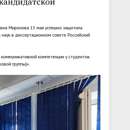
 кандидатской
университета. Серия 2. Исследования
чества
Клиника КГУ
Целевая квота
Вакцинация
по филологии"
Расписание и результаты
вна Миронова 15 мая успешно защитила
Журнал "Вестник Калужского
 наук в диссертационном совете Российский
вступительных испытаний
университета. Серия 3. История.
Политика. Право"
 коммуникативной компетенции у студентов
овой группы)».