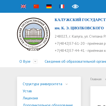
КАЛУЖСКИЙ ГОСУДАРСТ
им. К. Э. ЦИОЛКОВСКОГО
248023, г. Калуга, ул. Степана 
+7(4842)57-61-20 - приёмная 
+7(4842)57-44-41 - приёмная 
О Вузе
Сведения об образовательной орган
Главная
›
Структура университета
Приемная комиссия
Расписание занятий
Научная жизнь
Контакты
Устав
Новости
Оплата 
Основн
Часто 
Структура университета
Устав
Профсоюз работников
Профком студентов
Конференции
Видеог
Внеучеб
Информ
Лицензия
Бассейн
Прием 2026. Ординатура
Научные труды КГУ
Ботанич
Програ
Журнал 
Дополнительное образование