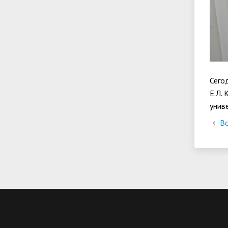
Сего
Е.Л.
унив
Во