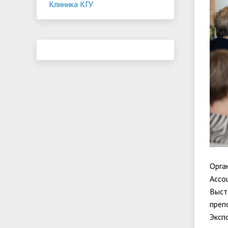
Клиника КГУ
Орга
Ассо
Выст
преп
Эксп