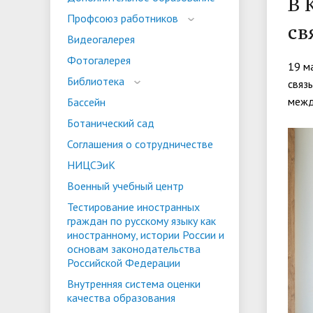
В 
испыта
универс
Профсоюз работников
св
Военный учебный центр
Тестиро
Видеогалерея
по русс
Фотогалерея
Особая квота
Объединенный совет обучающихся
Отдельн
Заселен
19 м
истории
Библиотека
связ
законод
межд
Бассейн
Федера
Информация о зачислении
Информ
Ботанический сад
гражда
Соглашения о сотрудничестве
Национальные проекты Российской
НИЦСЭиК
Федерации
Военный учебный центр
Тестирование иностранных
граждан по русскому языку как
иностранному, истории России и
основам законодательства
Российской Федерации
Внутренняя система оценки
качества образования