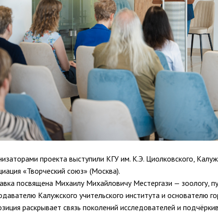
низаторами проекта выступили КГУ им. К.Э. Циолковского, Калу
циация «Творческий союз» (Москва).
авка посвящена Михаилу Михайловичу Местергази — зоологу, п
одавателю Калужского учительского института и основателю го
озиция раскрывает связь поколений исследователей и подчёркив