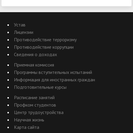
Устав
Лицензии
Противодействие терроризму
Противодействие коррупции
Сведения о доходах
Приемная комиссия
Программы вступительных испытаний
Информация для иностранных граждан
Подготовительные курсы
Расписание занятий
Профком студентов
Центр трудоустройства
Научная жизнь
Карта сайта