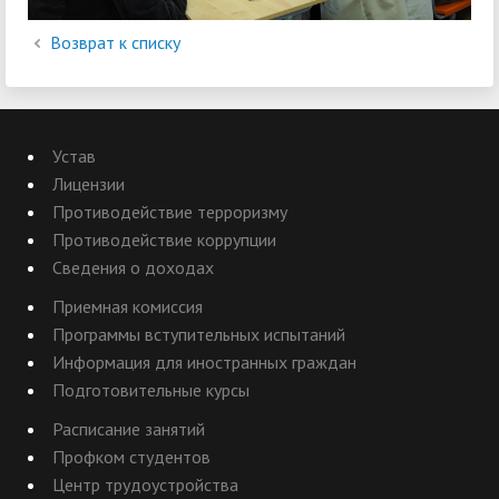
Возврат к списку
Устав
Лицензии
Противодействие терроризму
Противодействие коррупции
Сведения о доходах
Приемная комиссия
Программы вступительных испытаний
Информация для иностранных граждан
Подготовительные курсы
Расписание занятий
Профком студентов
Центр трудоустройства