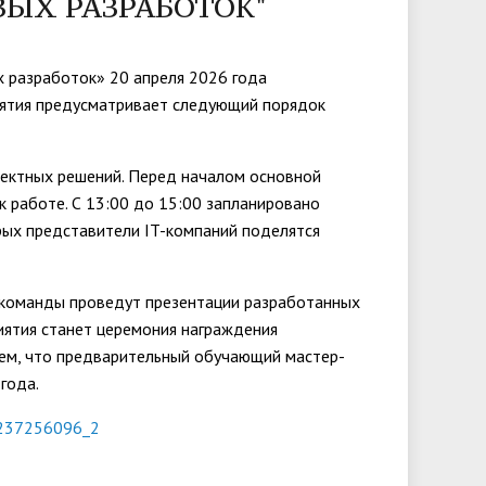
ВЫХ РАЗРАБОТОК"
университета. Серия 2. Исследования
чества
Клиника КГУ
Целевая квота
Вакцинация
по филологии"
х разработок» 20 апреля 2026 года
Расписание и результаты
иятия предусматривает следующий порядок
Журнал "Вестник Калужского
вступительных испытаний
университета. Серия 3. История.
Политика. Право"
оектных решений. Перед началом основной
к работе. С 13:00 до 15:00 запланировано
рых представители IT-компаний поделятся
0 команды проведут презентации разработанных
ятия станет церемония награждения
уем, что предварительный обучающий мастер-
года.
-237256096_2