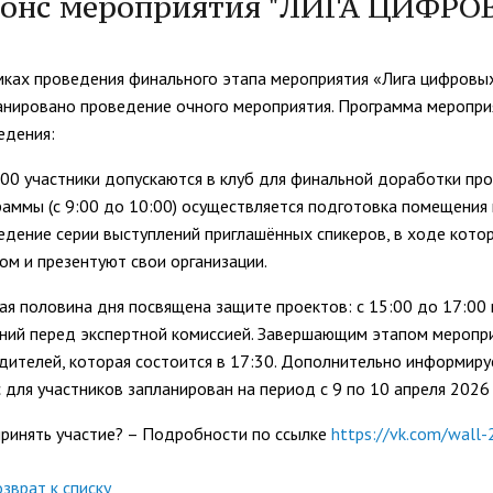
онс мероприятия "ЛИГА ЦИФРО
организациях
ний
итета"
документов
университета. Серия 1.
вание иностранных граждан
Внутренняя система оценки ка
Психологические науки.
кому языку как иностранному,
образования
мках проведения финального этапа мероприятия «Лига цифровы
Педагогические науки"
ая квота
ие в общежитие
Подготовительные курсы
анировано проведение очного мероприятия. Программа меропр
 России и основам
едения:
ательства Российской
ции
:00 участники допускаются в клуб для финальной доработки пр
ация для иностранных
Общежития
раммы (с 9:00 до 10:00) осуществляется подготовка помещения 
н
едение серии выступлений приглашённых спикеров, в ходе кото
ом и презентуют свои организации.
ая половина дня посвящена защите проектов: с 15:00 до 17:0
ний перед экспертной комиссией. Завершающим этапом меропри
дителей, которая состоится в 17:30. Дополнительно информир
с для участников запланирован на период с 9 по 10 апреля 2026 
принять участие? – Подробности по ссылке
https://vk.com/wall
зврат к списку