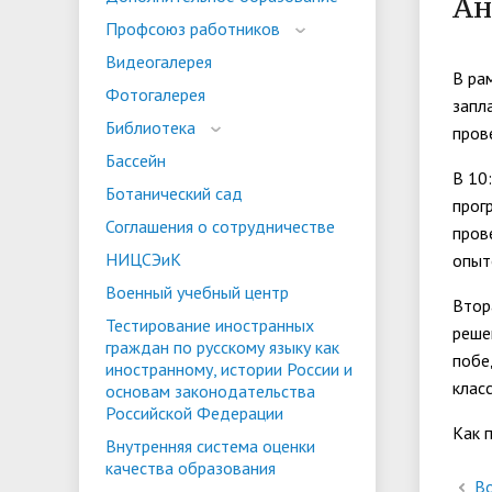
Ан
испыта
универс
Профсоюз работников
Военный учебный центр
Тестиро
Видеогалерея
по русс
В ра
Фотогалерея
Особая квота
Объединенный совет обучающихся
Отдельн
Заселен
запл
истории
Библиотека
пров
законод
Бассейн
Федера
В 10
Информация о зачислении
Информ
Ботанический сад
прог
гражда
Соглашения о сотрудничестве
Национальные проекты Российской
пров
НИЦСЭиК
опыт
Федерации
Военный учебный центр
Втор
Тестирование иностранных
реше
граждан по русскому языку как
побе
иностранному, истории России и
клас
основам законодательства
Российской Федерации
Как 
Внутренняя система оценки
качества образования
Во