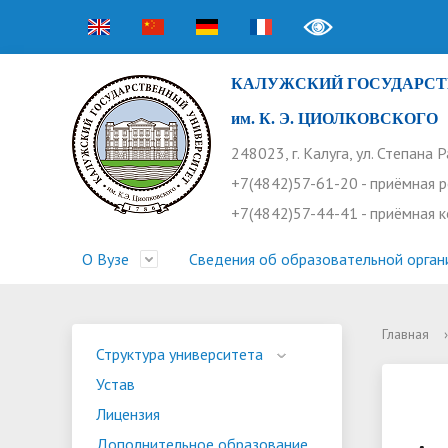
КАЛУЖСКИЙ ГОСУДАРСТ
им. К. Э. ЦИОЛКОВСКОГО
248023, г. Калуга, ул. Степана 
+7(4842)57-61-20 - приёмная 
+7(4842)57-44-41 - приёмная 
О Вузе
Сведения об образовательной орган
Главная
›
Структура университета
Приемная комиссия
Расписание занятий
Научная жизнь
Контакты
Устав
Новости
Оплата 
Основн
Часто 
Структура университета
Устав
Профсоюз работников
Профком студентов
Конференции
Видеог
Внеучеб
Информ
Лицензия
Бассейн
Прием 2026. Ординатура
Научные труды КГУ
Ботанич
Програ
Журнал 
Дополнительное образование