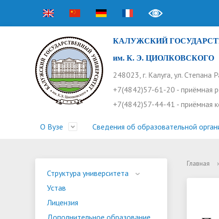
КАЛУЖСКИЙ ГОСУДАРСТ
им. К. Э. ЦИОЛКОВСКОГО
248023, г. Калуга, ул. Степана 
+7(4842)57-61-20 - приёмная 
+7(4842)57-44-41 - приёмная 
О Вузе
Сведения об образовательной орган
Главная
›
Структура университета
Приемная комиссия
Расписание занятий
Научная жизнь
Контакты
Устав
Новости
Оплата 
Основн
Часто 
Структура университета
Устав
Профсоюз работников
Профком студентов
Конференции
Видеог
Внеучеб
Информ
Лицензия
Бассейн
Прием 2026. Ординатура
Научные труды КГУ
Ботанич
Програ
Журнал 
Дополнительное образование