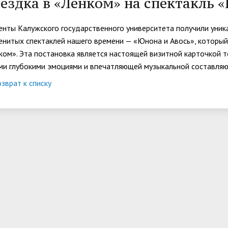
ездка в «Ленком» на спектакль 
организациях
ний
итета"
документов
университета. Серия 1.
вание иностранных граждан
Внутренняя система оценки ка
Психологические науки.
енты Калужского государственного университета получили уник
кому языку как иностранному,
образования
енитых спектаклей нашего времени — «Юнона и Авось», который 
Педагогические науки"
ая квота
ие в общежитие
Подготовительные курсы
 России и основам
ком». Эта постановка является настоящей визитной карточкой т
ми глубокими эмоциями и впечатляющей музыкальной составля
ательства Российской
ции
зврат к списку
ация для иностранных
Общежития
н