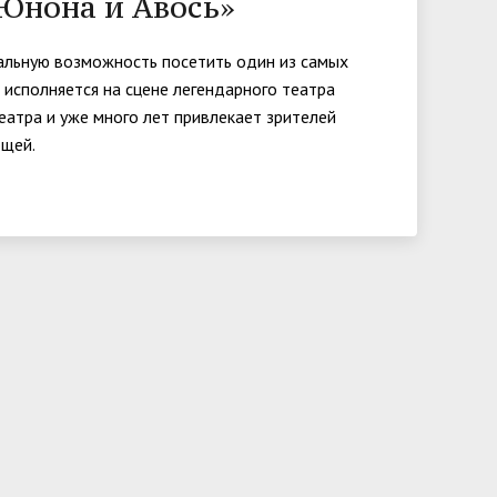
«Юнона и Авось»
университета. Серия 2. Исследования
чества
Клиника КГУ
Целевая квота
Вакцинация
по филологии"
альную возможность посетить один из самых
исполняется на сцене легендарного театра
Расписание и результаты
Журнал "Вестник Калужского
еатра и уже много лет привлекает зрителей
вступительных испытаний
ющей.
университета. Серия 3. История.
Политика. Право"