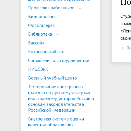
По
испыта
универс
Профсоюз работников
Военный учебный центр
Тестиро
Студ
Видеогалерея
по русс
знам
Фотогалерея
Особая квота
Объединенный совет обучающихся
Отдельн
Заселен
истории
«Лен
Библиотека
свои
законод
Бассейн
Федера
Во
Информация о зачислении
Информ
Ботанический сад
гражда
Соглашения о сотрудничестве
Национальные проекты Российской
НИЦСЭиК
Федерации
Военный учебный центр
Тестирование иностранных
граждан по русскому языку как
иностранному, истории России и
основам законодательства
Российской Федерации
Внутренняя система оценки
качества образования