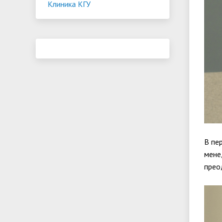
Клиника КГУ
В пе
мене
прео