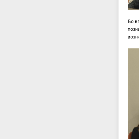
Во в
позн
возн