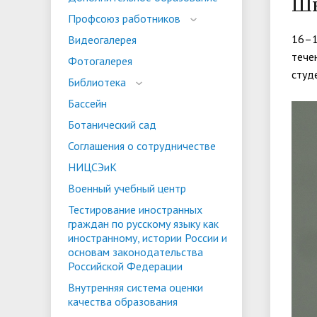
Шк
испыта
универс
Профсоюз работников
Военный учебный центр
Тестиро
16–1
Видеогалерея
по русс
тече
Фотогалерея
Особая квота
Объединенный совет обучающихся
Отдельн
Заселен
истории
студ
Библиотека
законод
Бассейн
Федера
Информация о зачислении
Информ
Ботанический сад
гражда
Соглашения о сотрудничестве
Национальные проекты Российской
НИЦСЭиК
Федерации
Военный учебный центр
Тестирование иностранных
граждан по русскому языку как
иностранному, истории России и
основам законодательства
Российской Федерации
Внутренняя система оценки
качества образования