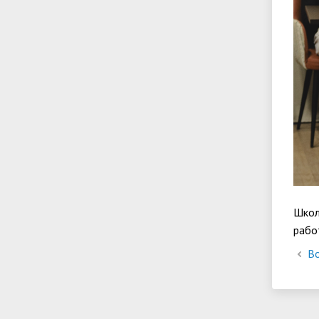
Школ
рабо
Во