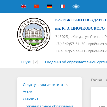
КАЛУЖСКИЙ ГОСУДАРСТ
им. К. Э. ЦИОЛКОВСКОГО
248023, г. Калуга, ул. Степана 
+7(4842)57-61-20 - приёмная 
+7(4842)57-44-41 - приёмная 
О Вузе
Сведения об образовательной орган
Главная
›
Структура университета
Приемная комиссия
Расписание занятий
Научная жизнь
Контакты
Устав
Новости
Оплата 
Основн
Часто 
Структура университета
Устав
Профсоюз работников
Профком студентов
Конференции
Видеог
Внеучеб
Информ
Лицензия
Бассейн
Прием 2026. Ординатура
Научные труды КГУ
Ботанич
Програ
Журнал 
Дополнительное образование