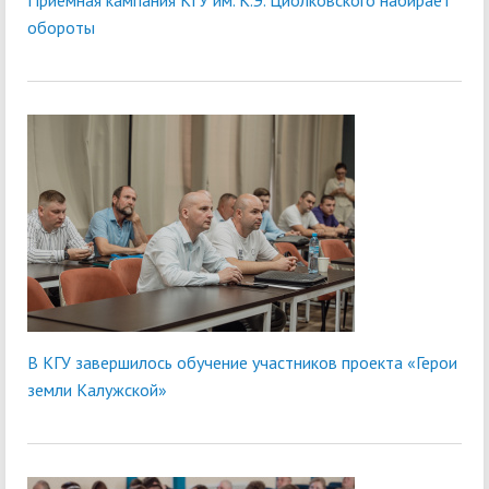
Приёмная кампания КГУ им. К.Э. Циолковского набирает
обороты
В КГУ завершилось обучение участников проекта «Герои
земли Калужской»