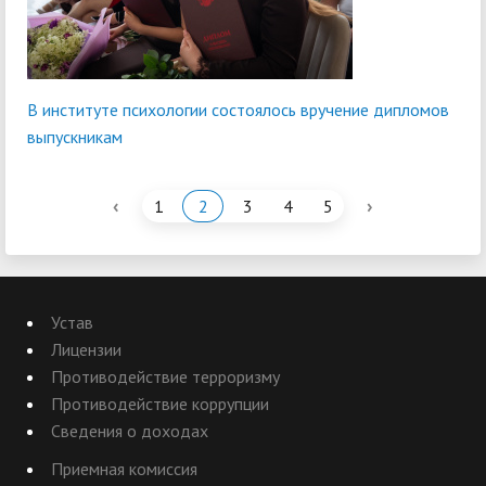
В институте психологии состоялось вручение дипломов
выпускникам
‹
›
1
2
3
4
5
Устав
Лицензии
Противодействие терроризму
Противодействие коррупции
Сведения о доходах
Приемная комиссия