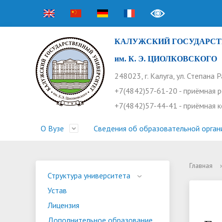
КАЛУЖСКИЙ ГОСУДАРСТ
им. К. Э. ЦИОЛКОВСКОГО
248023, г. Калуга, ул. Степана 
+7(4842)57-61-20 - приёмная 
+7(4842)57-44-41 - приёмная 
О Вузе
Сведения об образовательной орган
Главная
›
Структура университета
Приемная комиссия
Расписание занятий
Научная жизнь
Контакты
Устав
Новости
Оплата 
Основн
Часто 
Структура университета
Устав
Профсоюз работников
Профком студентов
Конференции
Видеог
Внеучеб
Информ
Лицензия
Бассейн
Прием 2026. Ординатура
Научные труды КГУ
Ботанич
Програ
Журнал 
Дополнительное образование