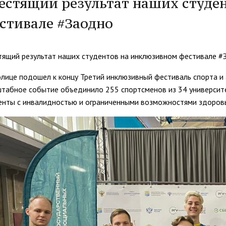
естящий результат наших студе
организациях
ний
итета"
документов
университета. Серия 1.
стивале #Заодно
вание иностранных граждан
Внутренняя система оценки ка
Психологические науки.
кому языку как иностранному,
образования
Педагогические науки"
ая квота
ие в общежитие
Подготовительные курсы
 России и основам
тящий результат наших студентов на инклюзивном фестивале #
ательства Российской
олице подошел к концу Третий инклюзивный фестиваль спорта и
ции
ация для иностранных
Общежития
табное событие объединило 255 спортсменов из 34 университет
н
енты с инвалидностью и ограниченными возможностями здоровь