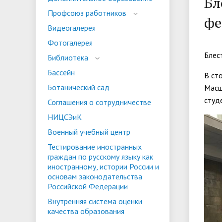
Бл
испыта
универс
Профсоюз работников
фе
Военный учебный центр
Тестиро
Видеогалерея
по русс
Фотогалерея
Особая квота
Объединенный совет обучающихся
Отдельн
Заселен
истории
Блес
Библиотека
законод
Бассейн
В ст
Федера
Информация о зачислении
Информ
Ботанический сад
Масш
гражда
студ
Соглашения о сотрудничестве
Национальные проекты Российской
НИЦСЭиК
Федерации
Военный учебный центр
Тестирование иностранных
граждан по русскому языку как
иностранному, истории России и
основам законодательства
Российской Федерации
Внутренняя система оценки
качества образования