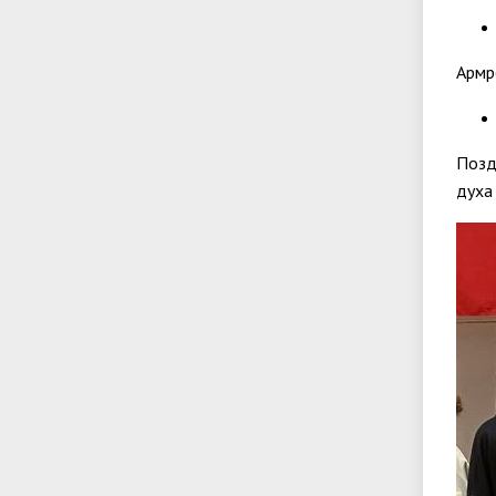
Армр
Позд
духа