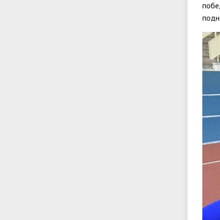
побе
подн