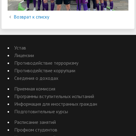
Возврат к списку
Устав
Лицензии
Противодействие терроризму
Противодействие коррупции
Сведения о доходах
Приемная комиссия
Программы вступительных испытаний
Информация для иностранных граждан
Подготовительные курсы
Расписание занятий
Профком студентов