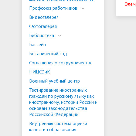
Элем
испыта
универс
Профсоюз работников
Военный учебный центр
Тестиро
Видеогалерея
по русс
Фотогалерея
Особая квота
Объединенный совет обучающихся
Отдельн
Заселен
истории
Библиотека
законод
Бассейн
Федера
Информация о зачислении
Информ
Ботанический сад
гражда
Соглашения о сотрудничестве
Национальные проекты Российской
НИЦСЭиК
Федерации
Военный учебный центр
Тестирование иностранных
граждан по русскому языку как
иностранному, истории России и
основам законодательства
Российской Федерации
Внутренняя система оценки
качества образования