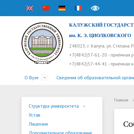
КАЛУЖСКИЙ ГОСУДАРСТ
им. К. Э. ЦИОЛКОВСКОГО
248023, г. Калуга, ул. Степана 
+7(4842)57-61-20 - приёмная 
+7(4842)57-44-41 - приёмная 
О Вузе
Сведения об образовательной орган
Главная
›
Структура университета
Приемная комиссия
Расписание занятий
Научная жизнь
Контакты
Устав
Новости
Оплата 
Основн
Часто 
Структура университета
Устав
Профсоюз работников
Профком студентов
Конференции
Видеог
Внеучеб
Информ
Со
Лицензия
Бассейн
Прием 2026. Ординатура
Научные труды КГУ
Ботанич
Програ
Журнал 
Дополнительное образование