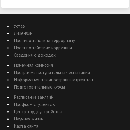
Устав
Лицензии
Противодействие терроризму
Противодействие коррупции
Сведения о доходах
Приемная комиссия
Программы вступительных испытаний
Информация для иностранных граждан
Подготовительные курсы
Расписание занятий
Профком студентов
Центр трудоустройства
Научная жизнь
Карта сайта