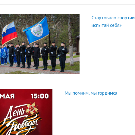
Стартовало спортив
испытай себя»
Мы помним, мы гордимся