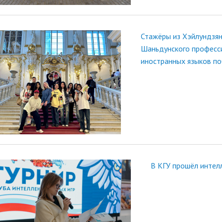
Стажёры из Хэйлундзян
Шаньдунского професс
иностранных языков по
В КГУ прошёл интел