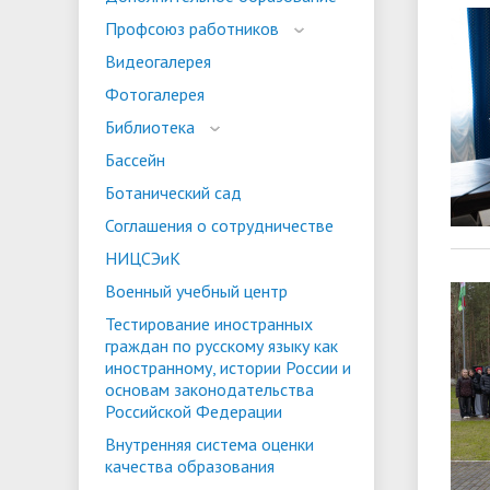
испыта
универс
Профсоюз работников
Военный учебный центр
Тестиро
Видеогалерея
по русс
Фотогалерея
Особая квота
Объединенный совет обучающихся
Отдельн
Заселен
истории
Библиотека
законод
Бассейн
Федера
Информация о зачислении
Информ
Ботанический сад
гражда
Соглашения о сотрудничестве
Национальные проекты Российской
НИЦСЭиК
Федерации
Военный учебный центр
Тестирование иностранных
граждан по русскому языку как
иностранному, истории России и
основам законодательства
Российской Федерации
Внутренняя система оценки
качества образования