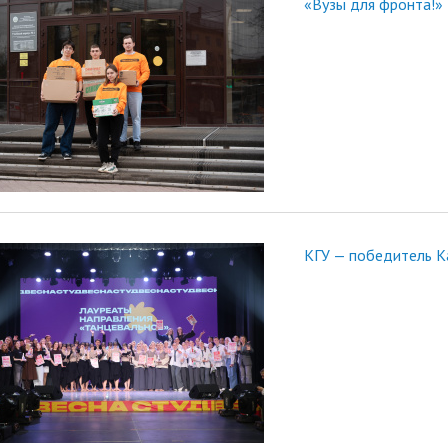
«Вузы для фронта!»
КГУ — победитель К