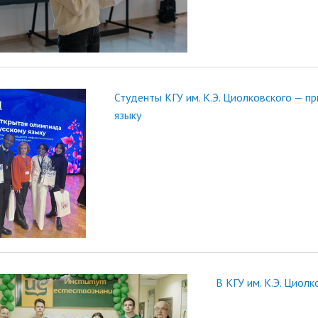
Студенты КГУ им. К.Э. Циолковского — п
языку
В КГУ им. К.Э. Циол