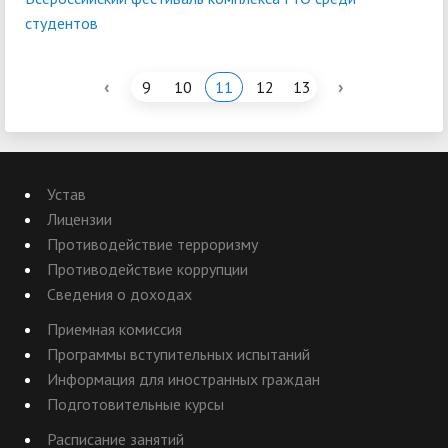
студентов
‹
›
9
10
11
12
13
Устав
Лицензии
Противодействие терроризму
Противодействие коррупции
Сведения о доходах
Приемная комиссия
Программы вступительных испытаний
Информация для иностранных граждан
Подготовительные курсы
Расписание занятий