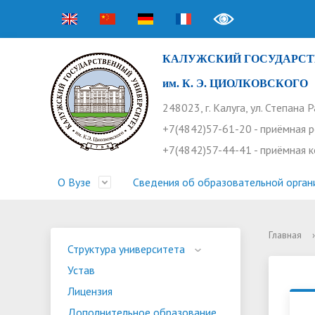
КАЛУЖСКИЙ ГОСУДАРСТ
им. К. Э. ЦИОЛКОВСКОГО
248023, г. Калуга, ул. Степана 
+7(4842)57-61-20 - приёмная 
+7(4842)57-44-41 - приёмная 
О Вузе
Сведения об образовательной орган
Главная
›
Структура университета
Приемная комиссия
Расписание занятий
Научная жизнь
Контакты
Устав
Новости
Оплата 
Основн
Часто 
Структура университета
Устав
Профсоюз работников
Профком студентов
Конференции
Видеог
Внеучеб
Информ
Лицензия
Бассейн
Прием 2026. Ординатура
Научные труды КГУ
Ботанич
Програ
Журнал 
Дополнительное образование