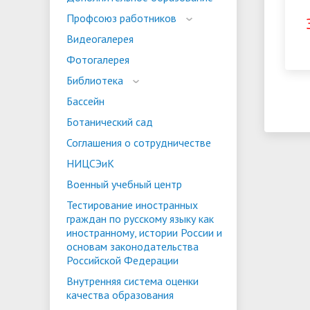
испыта
универс
Профсоюз работников
Военный учебный центр
Тестиро
Видеогалерея
по русс
Фотогалерея
Особая квота
Объединенный совет обучающихся
Отдельн
Заселен
истории
Библиотека
законод
Бассейн
Федера
Информация о зачислении
Информ
Ботанический сад
гражда
Соглашения о сотрудничестве
Национальные проекты Российской
НИЦСЭиК
Федерации
Военный учебный центр
Тестирование иностранных
граждан по русскому языку как
иностранному, истории России и
основам законодательства
Российской Федерации
Внутренняя система оценки
качества образования