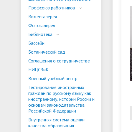
испыта
универс
Профсоюз работников
Военный учебный центр
Тестиро
Видеогалерея
по русс
Фотогалерея
Особая квота
Объединенный совет обучающихся
Отдельн
Заселен
истории
Библиотека
законод
Бассейн
Федера
Информация о зачислении
Информ
Ботанический сад
гражда
Соглашения о сотрудничестве
Национальные проекты Российской
НИЦСЭиК
Федерации
Военный учебный центр
Тестирование иностранных
граждан по русскому языку как
иностранному, истории России и
основам законодательства
Российской Федерации
Внутренняя система оценки
качества образования