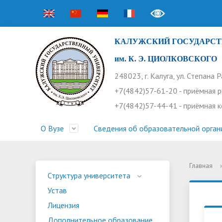
КАЛУЖСКИЙ ГОСУДАРСТ
им. К. Э. ЦИОЛКОВСКОГО
248023, г. Калуга, ул. Степана 
+7(4842)57-61-20 - приёмная 
+7(4842)57-44-41 - приёмная 
О Вузе
Сведения об образовательной орган
Главная
›
Структура университета
Приемная комиссия
Расписание занятий
Научная жизнь
Контакты
Устав
Новости
Оплата 
Основн
Часто 
Структура университета
Устав
Профсоюз работников
Профком студентов
Конференции
Видеог
Внеучеб
Информ
Лицензия
Бассейн
Прием 2026. Ординатура
Научные труды КГУ
Ботанич
Програ
Журнал 
Дополнительное образование