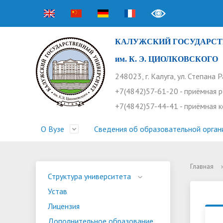
КАЛУЖСКИЙ ГОСУДАРСТ
им. К. Э. ЦИОЛКОВСКОГО
248023, г. Калуга, ул. Степана 
+7(4842)57-61-20 - приёмная 
+7(4842)57-44-41 - приёмная 
О Вузе
Сведения об образовательной орган
Главная
›
Структура университета
Приемная комиссия
Расписание занятий
Научная жизнь
Контакты
Устав
Новости
Оплата 
Основн
Часто 
Структура университета
Устав
Профсоюз работников
Профком студентов
Конференции
Видеог
Внеучеб
Информ
Лицензия
Бассейн
Прием 2026. Ординатура
Научные труды КГУ
Ботанич
Програ
Журнал 
Дополнительное образование