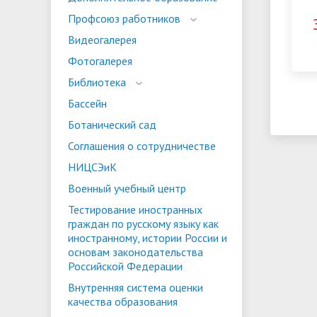
испыта
универс
Профсоюз работников
Военный учебный центр
Тестиро
Видеогалерея
по русс
Фотогалерея
Особая квота
Объединенный совет обучающихся
Отдельн
Заселен
истории
Библиотека
законод
Бассейн
Федера
Информация о зачислении
Информ
Ботанический сад
гражда
Соглашения о сотрудничестве
Национальные проекты Российской
НИЦСЭиК
Федерации
Военный учебный центр
Тестирование иностранных
граждан по русскому языку как
иностранному, истории России и
основам законодательства
Российской Федерации
Внутренняя система оценки
качества образования