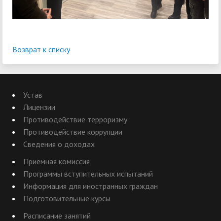
Возврат к списку
Устав
Лицензии
Противодействие терроризму
Противодействие коррупции
Сведения о доходах
Приемная комиссия
Программы вступительных испытаний
Информация для иностранных граждан
Подготовительные курсы
Расписание занятий