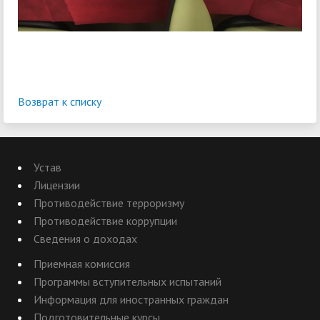
Возврат к списку
Устав
Лицензии
Противодействие терроризму
Противодействие коррупции
Сведения о доходах
Приемная комиссия
Программы вступительных испытаний
Информация для иностранных граждан
Подготовительные курсы