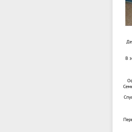
Де
В э
Оф
Сем
Спу
Пер