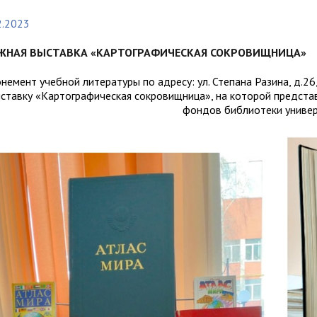
организациях
ний
итета"
документов
университета. Серия 1.
2.2023
вание иностранных граждан
Внутренняя система оценки ка
Психологические науки.
кому языку как иностранному,
образования
ЖНАЯ ВЫСТАВКА «КАРТОГРАФИЧЕСКАЯ СОКРОВИЩНИЦА»
Педагогические науки"
ая квота
ие в общежитие
Подготовительные курсы
 России и основам
немент учебной литературы по адресу: ул. Степана Разина, д.2
ательства Российской
ставку «Картографическая сокровищница», на которой представ
фондов библиотеки универ
ции
ация для иностранных
Общежития
н