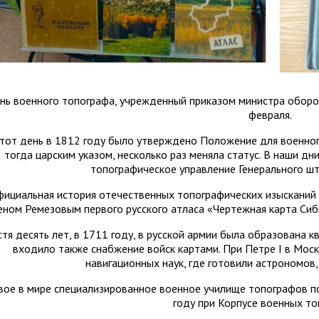
нь военного топографа, учрежденный приказом министра обороны
февраля.
тот день в 1812 году было утверждено Положение для военного
тогда царским указом, несколько раз меняла статус. В наши д
топографическое управление Генерального ш
ициальная история отечественных топографических изысканий н
еном Ремезовым первого русского атласа «Чертежная карта Сиби
стя десять лет, в 1711 году, в русской армии была образована 
входило также снабжение войск картами. При Петре I в Мос
навигационных наук, где готовили астрономов,
вое в мире специализированное военное училище топографов по
году при Корпусе военных то