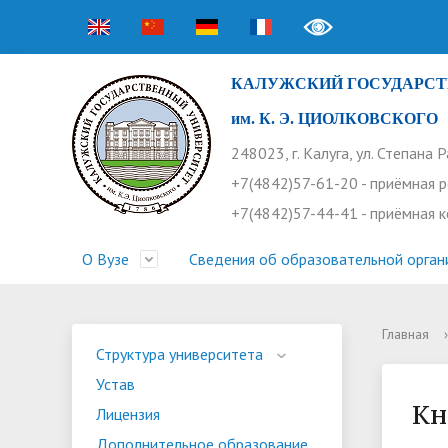
КАЛУЖСКИЙ ГОСУДАРСТ
им. К. Э. ЦИОЛКОВСКОГО
248023, г. Калуга, ул. Степана 
+7(4842)57-61-20 - приёмная 
+7(4842)57-44-41 - приёмная 
О Вузе
Сведения об образовательной орган
Главная
›
Структура университета
Приемная комиссия
Расписание занятий
Научная жизнь
Контакты
Устав
Новости
Оплата 
Основн
Часто 
Структура университета
Устав
Профсоюз работников
Профком студентов
Конференции
Видеог
Внеучеб
Информ
Кн
Лицензия
Бассейн
Прием 2026. Ординатура
Научные труды КГУ
Ботанич
Програ
Журнал 
Дополнительное образование