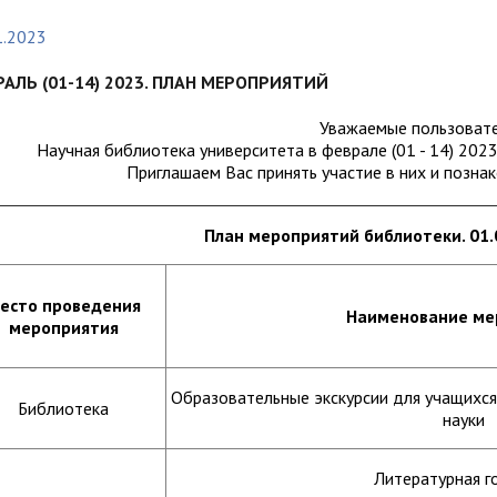
организациях
ний
итета"
документов
университета. Серия 1.
1.2023
вание иностранных граждан
Внутренняя система оценки ка
Психологические науки.
кому языку как иностранному,
образования
АЛЬ (01-14) 2023. ПЛАН МЕРОПРИЯТИЙ
Педагогические науки"
ая квота
ие в общежитие
Подготовительные курсы
 России и основам
Уважаемые пользовате
ательства Российской
Научная библиотека университета в феврале (01 - 14) 202
Приглашаем Вас принять участие в них и познак
ции
ация для иностранных
Общежития
н
План мероприятий библиотеки. 01.0
есто проведения
Наименование ме
мероприятия
Образовательные экскурсии для учащихс
Библиотека
науки
Литературная го