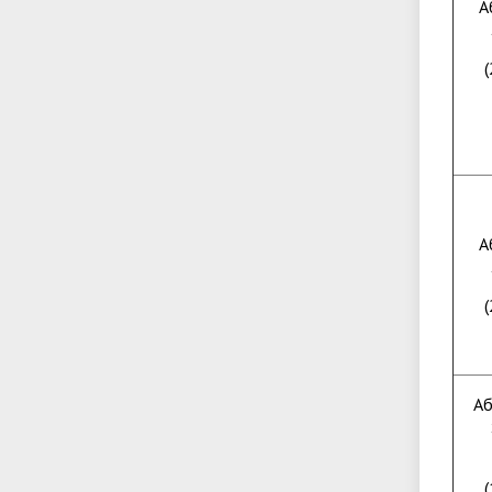
А
(
А
(
Аб
(