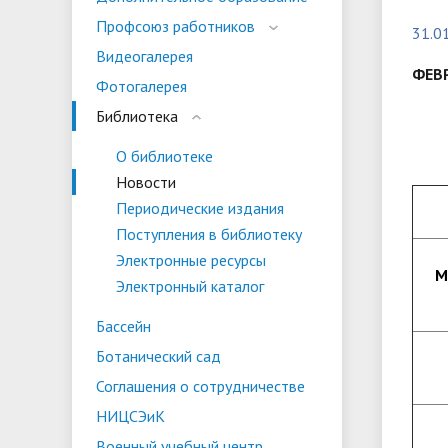
испыта
универс
Профсоюз работников
31.0
Военный учебный центр
Тестиро
Видеогалерея
по русс
ФЕВР
Фотогалерея
Особая квота
Объединенный совет обучающихся
Отдельн
Заселен
истории
Библиотека
законод
О библиотеке
Федера
Информация о зачислении
Информ
Новости
гражда
Периодические издания
Национальные проекты Российской
Поступления в библиотеку
Федерации
Электронные ресурсы
М
Электронный каталог
Бассейн
Ботанический сад
Соглашения о сотрудничестве
НИЦСЭиК
Военный учебный центр