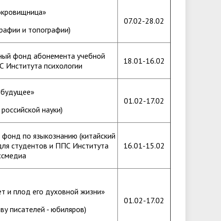
окровищница»
07.02-28.02
графии и топографии)
ный фонд абонемента учебной
18.01-16.02
С Института психологии
в будущее»
01.02-17.02
российской науки)
 фонд по языкознанию (китайский
для студентов и ППС Института
16.01-15.02
ссмедиа
ет и плод его духовной жизни»
01.02-17.02
ву писателей - юбиляров)