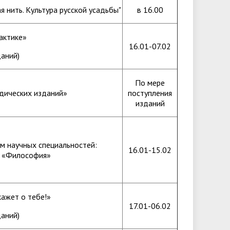
 нить. Культура русской усадьбы"
в 16.00
актике»
16.01-07.02
аний)
По мере
дических изданий»
поступления
изданий
м научных специальностей:
16.01-15.02
, «Философия»
кажет о тебе!»
17.01-06.02
аний)