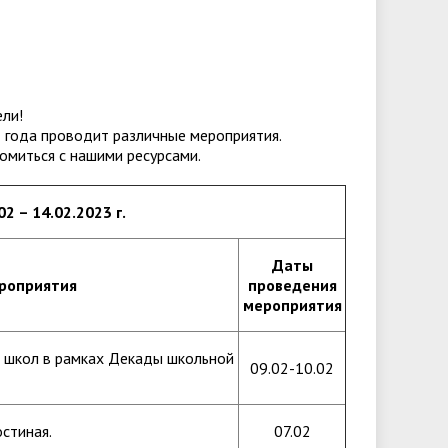
университета. Серия 2. Исследования
чества
Клиника КГУ
Целевая квота
Вакцинация
по филологии"
Расписание и результаты
Журнал "Вестник Калужского
ли!
вступительных испытаний
университета. Серия 3. История.
3 года проводит различные мероприятия.
омиться с нашими ресурсами.
Политика. Право"
2 – 14.02.2023 г.
Даты
роприятия
проведения
мероприятия
я школ в рамках Декады школьной
09.02-10.02
стиная.
07.02