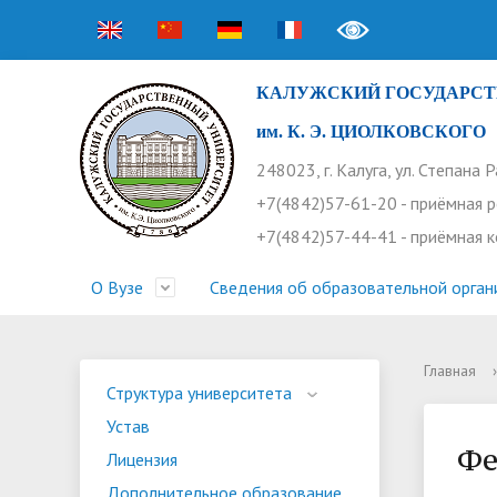
КАЛУЖСКИЙ ГОСУДАРСТ
им. К. Э. ЦИОЛКОВСКОГО
248023, г. Калуга, ул. Степана 
+7(4842)57-61-20 - приёмная 
+7(4842)57-44-41 - приёмная 
О Вузе
Сведения об образовательной орган
Главная
›
Структура университета
Приемная комиссия
Расписание занятий
Научная жизнь
Контакты
Устав
Новости
Оплата 
Основн
Часто 
Структура университета
Устав
Профсоюз работников
Профком студентов
Конференции
Видеог
Внеучеб
Информ
Фе
Лицензия
Бассейн
Прием 2026. Ординатура
Научные труды КГУ
Ботанич
Програ
Журнал 
Дополнительное образование