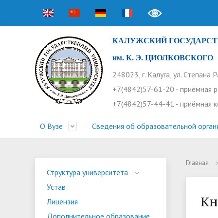
КАЛУЖСКИЙ ГОСУДАРСТ
им. К. Э. ЦИОЛКОВСКОГО
248023, г. Калуга, ул. Степана 
+7(4842)57-61-20 - приёмная 
+7(4842)57-44-41 - приёмная 
О Вузе
Сведения об образовательной орган
Главная
›
Структура университета
Приемная комиссия
Расписание занятий
Научная жизнь
Контакты
Устав
Новости
Оплата 
Основн
Часто 
Структура университета
Устав
Профсоюз работников
Профком студентов
Конференции
Видеог
Внеучеб
Информ
Кн
Лицензия
Бассейн
Прием 2026. Ординатура
Научные труды КГУ
Ботанич
Програ
Журнал 
Дополнительное образование