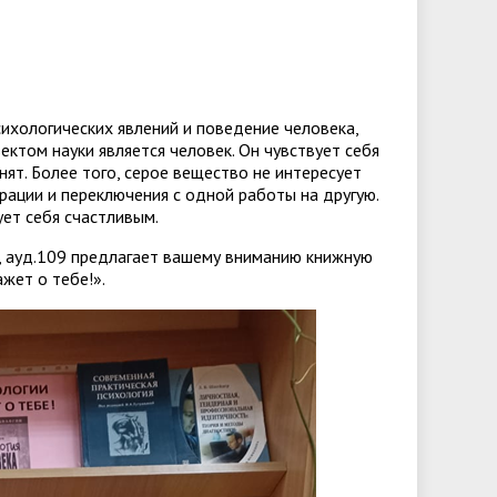
университета. Серия 2. Исследования
чества
Клиника КГУ
Целевая квота
Вакцинация
по филологии"
Расписание и результаты
Журнал "Вестник Калужского
сихологических явлений и поведение человека,
вступительных испытаний
университета. Серия 3. История.
ектом науки является человек. Он чувствует себя
нят. Более того, серое вещество не интересует
Политика. Право"
рации и переключения с одной работы на другую.
ует себя счастливым.
6, ауд.109 предлагает вашему вниманию книжную
жет о тебе!».