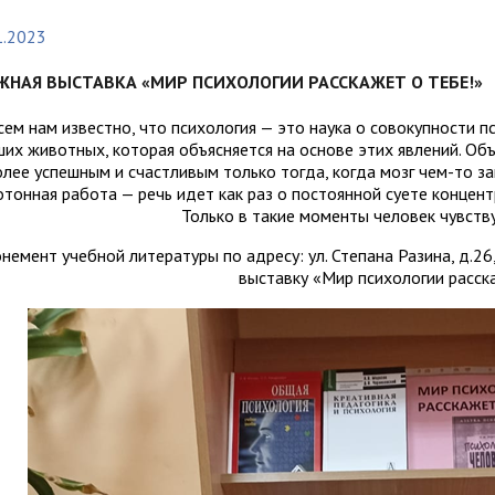
организациях
ний
итета"
документов
университета. Серия 1.
1.2023
вание иностранных граждан
Внутренняя система оценки ка
Психологические науки.
кому языку как иностранному,
образования
ЖНАЯ ВЫСТАВКА «МИР ПСИХОЛОГИИ РАССКАЖЕТ О ТЕБЕ!»
Педагогические науки"
ая квота
ие в общежитие
Подготовительные курсы
 России и основам
сем нам известно, что психология — это наука о совокупности п
ательства Российской
их животных, которая объясняется на основе этих явлений. Объ
лее успешным и счастливым только тогда, когда мозг чем-то за
ции
ация для иностранных
Общежития
тонная работа — речь идет как раз о постоянной суете концент
Только в такие моменты человек чувств
н
немент учебной литературы по адресу: ул. Степана Разина, д.2
выставку «Мир психологии расска