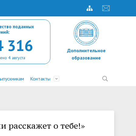
ество поданных
ений:
4 316
Дополнительное
образование
ено 4 августа
ыпускникам
Контакты
Дополнительное образование
Прием 2026. Магистратура
Обучение служением
Стажировки
одых
Библиотека
Прием 2026. Аспирантура
Международная деятельность
Олимпиады
 расскажет о тебе!»
НИЦСЭиК
Рейтинговые списки
Иностранным студентам
Журнал "Вестник Калужского