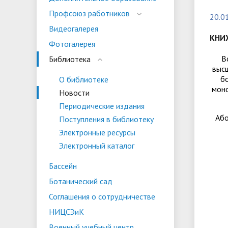
испыта
универс
Профсоюз работников
20.0
Военный учебный центр
Тестиро
Видеогалерея
по русс
КНИ
Фотогалерея
Особая квота
Объединенный совет обучающихся
Отдельн
Заселен
истории
В
Библиотека
законод
высш
бо
О библиотеке
Федера
Информация о зачислении
Информ
моно
Новости
гражда
Периодические издания
Национальные проекты Российской
Або
Поступления в библиотеку
Федерации
Электронные ресурсы
Электронный каталог
Бассейн
Ботанический сад
Соглашения о сотрудничестве
НИЦСЭиК
Военный учебный центр