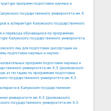
труктуре программ подготовки научных и
университета. Серия 2. Исследования
чества
Клиника КГУ
Целевая квота
Вакцинация
по филологии"
алужского государственного университета им. К.
Расписание и результаты
ров в аспирантуре Калужского государственного
Журнал "Вестник Калужского
вступительных испытаний
университета. Серия 3. История.
ия и перевода обучающихся по программам
нтуре Калужского государственного университета
Политика. Право"
лковского лиц для подготовки диссертации на
аммы подготовки научных и научно-
о
азовательных программ подготовки научных и
арственного университета им. К.Э. Циолковского
вую аттестацию по программам подготовки
ого государственного университета им. К.Э.
спиранта в Калужском государственном
ом университете им. К.Э. Циолковского
кого государственного университета им. К.Э.