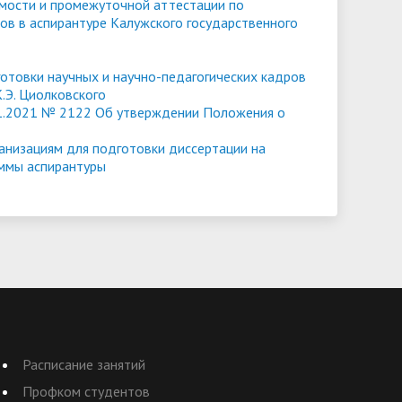
емости и промежуточной аттестации по
ов в аспирантуре Калужского государственного
отовки научных и научно-педагогических кадров
.Э. Циолковского
11.2021 № 2122 Об утверждении Положения о
ганизациям для подготовки диссертации на
аммы аспирантуры
Расписание занятий
Профком студентов