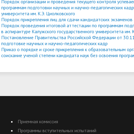
Порядок организации и проведения текущего контроля успева
программам подготовки научных и научно-педагогических кадр
университета им. К.Э. Циолковского
Порядок прикрепления лиц для сдачи кандидатских экзаменов
Порядок проведения итоговой аттестации по программам подг
в аспирантуре Калужского государственного университета им. К
Постановление Правительства Российской Федерации от 30.
подготовке научных и научно-педагогических кадр
Приказ о порядке и сроке прикрепления к образовательным ор
соискание ученой степени кандидата наук без освоения прогр
Приемная комиссия
Программы вступительных испытаний