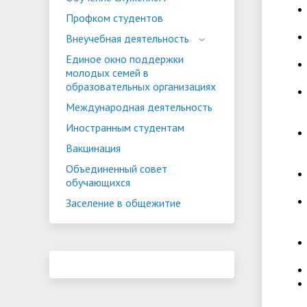
испыта
универс
Профком студентов
Военный учебный центр
Тестиро
Внеучебная деятельность
по русс
Единое окно поддержки
Особая квота
Объединенный совет обучающихся
Отдельн
Заселен
истории
молодых семей в
образовательных организациях
законод
Международная деятельность
Федера
Информация о зачислении
Информ
Иностранным студентам
гражда
Национальные проекты Российской
Вакцинация
Федерации
Объединенный совет
обучающихся
Заселение в общежитие