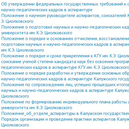
организациях
Об утверждении федеральных государственных требований к с
ний
итета"
документов
университета. Серия 1.
научно-педагогических кадров в аспирантуре
вание иностранных граждан
Внутренняя система оценки ка
Психологические науки.
Положение о научном руководителе аспирантов, соискателей К
кому языку как иностранному,
образования
Э. Циолковского
Педагогические науки"
ая квота
ие в общежитие
Подготовительные курсы
Положение о подготовке научных и научно-педагогических кад
 России и основам
университета им. К.Э. Циолковского
ательства Российской
Положение о порядке и основаниях отчисления, восстановлен
подготовки научных и научно-педагогических кадров в аспира
ции
ация для иностранных
Общежития
им. К.Э. Циолковского
Положение о порядке и сроке прикрепления к КГУ им. К.Э. Цио
н
соискание ученой степени кандидата наук без освоения прогр
педагогических кадров в аспирантуре КГУ им. К.Э. Циолковског
Положение о порядке разработки и утверждения основных обр
научно-педагогических кадров в аспирантуре Калужского госуд
Положение по сопровождению лиц, успешно прошедших итого
научных и научно-педагогических кадров в аспирантуре Калужск
Циолковского
Положение по формированию индивидуального плана работы а
университета им. К.Э. Циолковского
Положение_об_отделе_аспирантуры в Калужском государственн
Порядок организации и проведения практики аспирантов Калужс
Циолковского