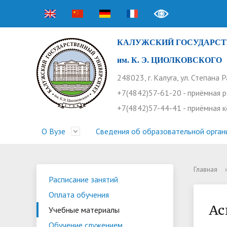
КАЛУЖСКИЙ ГОСУДАРСТ
им. К. Э. ЦИОЛКОВСКОГО
248023, г. Калуга, ул. Степана 
+7(4842)57-61-20 - приёмная 
+7(4842)57-44-41 - приёмная 
О Вузе
Сведения об образовательной орган
Главная
›
Структура университета
Приемная комиссия
Расписание занятий
Научная жизнь
Контакты
Устав
Новости
Оплата 
Основн
Часто 
Расписание занятий
Оплата обучения
Профсоюз работников
Профком студентов
Конференции
Видеог
Внеучеб
Информ
Ас
Учебные материалы
Бассейн
Прием 2026. Ординатура
Научные труды КГУ
Ботанич
Програ
Журнал 
Обучение служением