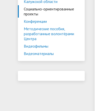
Калужской области
испыта
универс
Социально-ориентированные
Военный учебный центр
Тестиро
проекты
по русс
Конференции
Особая квота
Объединенный совет обучающихся
Отдельн
Заселен
истории
Методические пособия,
законод
разработанные волонтёрами
Центра
Федера
Информация о зачислении
Информ
Видеофильмы
гражда
Национальные проекты Российской
Видеоматериалы
Федерации