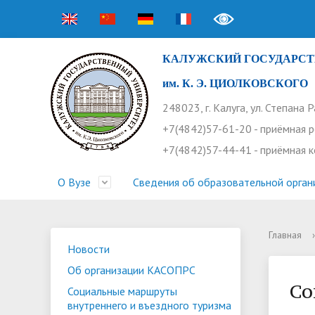
КАЛУЖСКИЙ ГОСУДАРСТ
им. К. Э. ЦИОЛКОВСКОГО
248023, г. Калуга, ул. Степана 
+7(4842)57-61-20 - приёмная 
+7(4842)57-44-41 - приёмная 
О Вузе
Сведения об образовательной орган
Главная
›
Структура университета
Приемная комиссия
Расписание занятий
Научная жизнь
Контакты
Устав
Новости
Оплата 
Основн
Часто 
Новости
Об организации КАСОПРС
Профсоюз работников
Профком студентов
Конференции
Видеог
Внеучеб
Информ
Со
Социальные маршруты
внутреннего и въездного туризма
Бассейн
Прием 2026. Ординатура
Научные труды КГУ
Ботанич
Програ
Журнал 