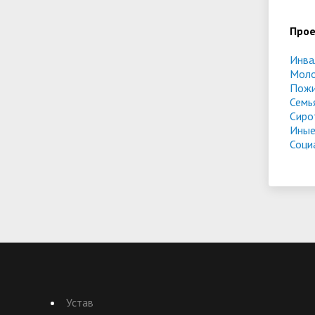
Про
Инва
Мол
Пожи
Семь
Сиро
Иные
Соци
Устав