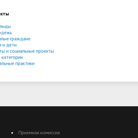
екты
лиды
одежь
лые граждане
я и дети
ты и социальные проекты
 категории
альные практики
Приемная комиссия