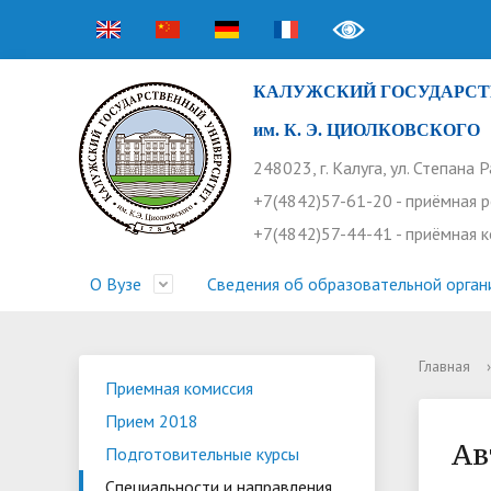
КАЛУЖСКИЙ ГОСУДАРСТ
им. К. Э. ЦИОЛКОВСКОГО
248023, г. Калуга, ул. Степана 
+7(4842)57-61-20 - приёмная 
+7(4842)57-44-41 - приёмная 
О Вузе
Сведения об образовательной орган
Главная
›
Структура университета
Приемная комиссия
Расписание занятий
Научная жизнь
Контакты
Устав
Новости
Оплата 
Основн
Часто 
Приемная комиссия
Прием 2018
Профсоюз работников
Профком студентов
Конференции
Видеог
Внеучеб
Информ
Ав
Подготовительные курсы
Бассейн
Прием 2026. Ординатура
Научные труды КГУ
Ботанич
Програ
Журнал 
Специальности и направления