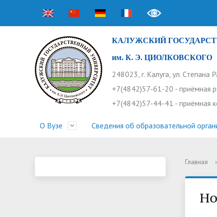
КАЛУЖСКИЙ ГОСУДАРСТ
им. К. Э. ЦИОЛКОВСКОГО
248023, г. Калуга, ул. Степана 
+7(4842)57-61-20 - приёмная 
+7(4842)57-44-41 - приёмная 
О Вузе
Сведения об образовательной орган
Главная
›
Структура университета
Приемная комиссия
Расписание занятий
Научная жизнь
Контакты
Устав
Новости
Оплата 
Основн
Часто 
Профсоюз работников
Профком студентов
Конференции
Видеог
Внеучеб
Информ
Но
Бассейн
Прием 2026. Ординатура
Научные труды КГУ
Ботанич
Програ
Журнал 