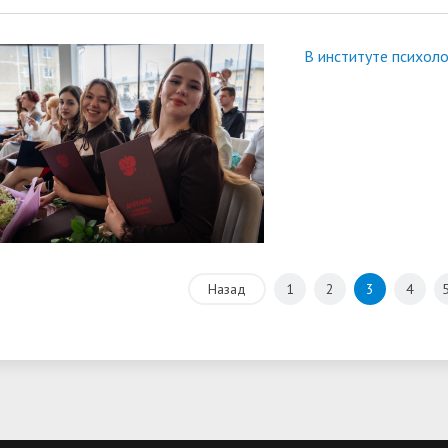
В институте психол
Назад
1
2
3
4