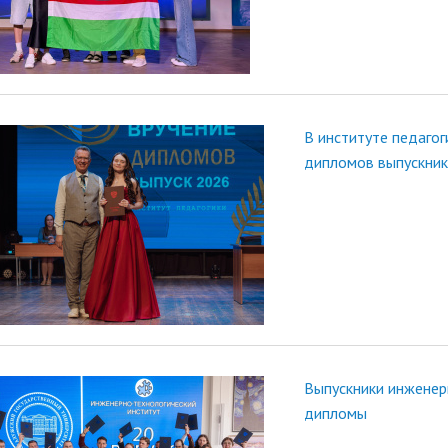
В институте педаго
дипломов выпускни
Выпускники инженер
дипломы