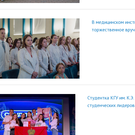
В медицинском инсти
торжественное вру
Студентка КГУ им. К.Э
студенческих лидеров