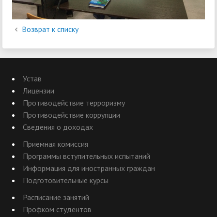
Возврат к списку
Устав
Лицензии
Противодействие терроризму
Противодействие коррупции
Сведения о доходах
Приемная комиссия
Программы вступительных испытаний
Информация для иностранных граждан
Подготовительные курсы
Расписание занятий
Профком студентов