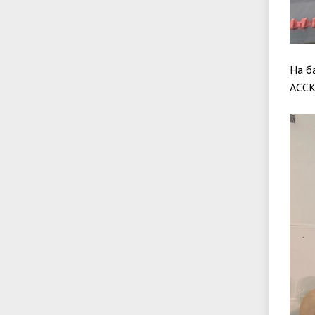
На б
АССК