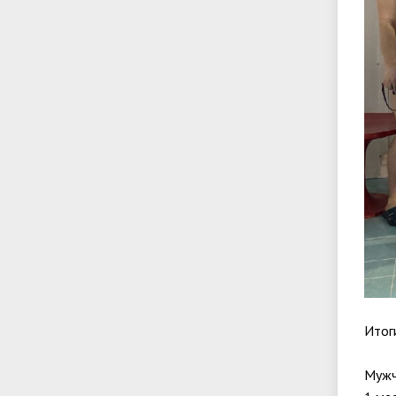
Итог
Мужч