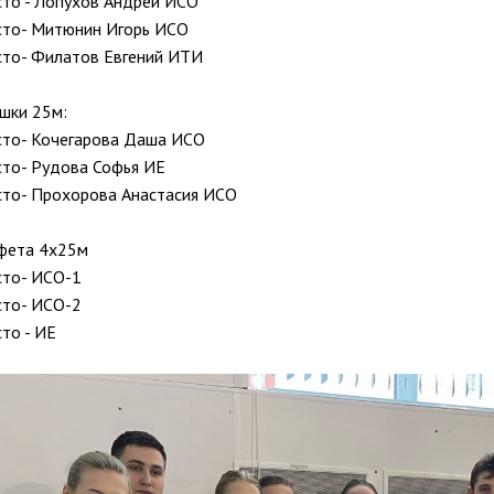
сто - Лопухов Андрей ИСО
сто- Митюнин Игорь ИСО
сто- Филатов Евгений ИТИ
шки 25м:
сто- Кочегарова Даша ИСО
сто- Рудова Софья ИЕ
сто- Прохорова Анастасия ИСО
фета 4х25м
сто- ИСО-1
сто- ИСО-2
сто - ИЕ