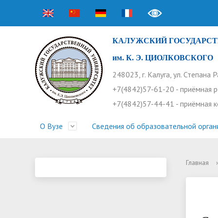
КАЛУЖСКИЙ ГОСУДАРСТ
им. К. Э. ЦИОЛКОВСКОГО
248023, г. Калуга, ул. Степана 
+7(4842)57-61-20 - приёмная 
+7(4842)57-44-41 - приёмная 
О Вузе
Сведения об образовательной орган
Главная
›
Структура университета
Приемная комиссия
Расписание занятий
Научная жизнь
Контакты
Устав
Новости
Оплата 
Основн
Часто 
Профсоюз работников
Профком студентов
Конференции
Видеог
Внеучеб
Информ
Бассейн
Прием 2026. Ординатура
Научные труды КГУ
Ботанич
Програ
Журнал 