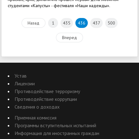
студентами «Капусты» - фестиваля «Наши надежды».
Назад
1
435
436
437
500
Вперед
Устав
Лицензии
Противодействие терроризму
Противодействие коррупции
Сведения о доходах
Приемная комиссия
Программы вступительных испытаний
Информация для иностранных граждан