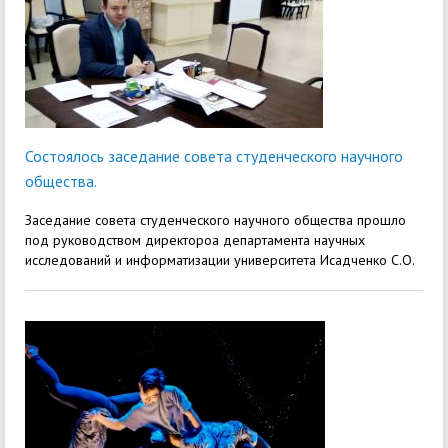
Состоялось заседание совета студенческого научного
общества.
Заседание совета студенческого научного общества прошло
под руководством директороа департамента научных
исследований и информатизации университета Исадченко С.О.