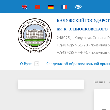
КАЛУЖСКИЙ ГОСУДАРСТ
им. К. Э. ЦИОЛКОВСКОГО
248023, г. Калуга, ул. Степана 
+7(4842)57-61-20 - приёмная 
+7(4842)57-44-41 - приёмная 
О Вузе
Сведения об образовательной орган
Главная
›
Структура университета
Приемная комиссия
Расписание занятий
Научная жизнь
Контакты
Устав
Новости
Оплата 
Основн
Часто 
Профсоюз работников
Профком студентов
Конференции
Видеог
Внеучеб
Информ
Бассейн
Прием 2026. Ординатура
Научные труды КГУ
Ботанич
Програ
Журнал 