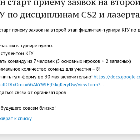
н старт приему заявок на второ
организациях
ний
итета"
документов
университета. Серия 1.
У по дисциплинам CS2 и лазерта
вание иностранных граждан
Внутренняя система оценки ка
Психологические науки.
кому языку как иностранному,
образования
Педагогические науки"
ая квота
ие в общежитие
Подготовительные курсы
старт приему заявок на второй этап фиджитал-турнира КГУ по д
 России и основам
ательства Российской
участия в турнире нужно:
ции
 студентом КГУ
ация для иностранных
Общежития
ать команду из 7 человек (5 основных игроков + 2 запасных)
н
имальное количество команд для участия – 8!
лнить гугл-форму до 30 мая включительно!
https://docs.google
pdDDIxOmcx6GAkYWJE95kgKeryDw/viewform?...
аться связи от организаторов
 будущего совсем близко!
зврат к списку