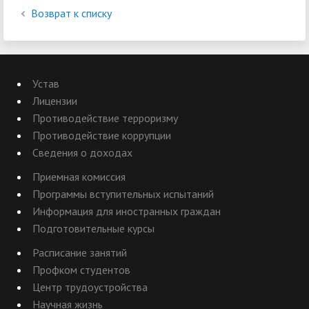
Возврат к списку
Устав
Лицензии
Противодействие терроризму
Противодействие коррупции
Сведения о доходах
Приемная комиссия
Программы вступительных испытаний
Информация для иностранных граждан
Подготовительные курсы
Расписание занятий
Профком студентов
Центр трудоустройства
Научная жизнь