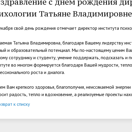
здравление с днем рождения ди
организациях
ний
итета"
документов
университета. Серия 1.
ихологии Татьяне Владимировне
вание иностранных граждан
Внутренняя система оценки ка
Психологические науки.
кому языку как иностранному,
образования
Педагогические науки"
ая квота
ие в общежитие
Подготовительные курсы
екабря свой день рождения отмечает директор института психо
 России и основам
ательства Российской
аемая Татьяна Владимировна, благодаря Вашему лидерству инст
ции
ный и образовательный потенциал. Мы по-настоящему ценим Ва
ация для иностранных
Общежития
ому сотруднику и студенту, умение поддержать, подсказать и 
н
итуте во многом формируется благодаря Вашей мудрости, тепло
ессионального роста и диалога.
ем Вам крепкого здоровья, благополучия, неиссякаемой энергии
осит радость, тепло и вдохновение, а реализуемые проекты нах
зврат к списку