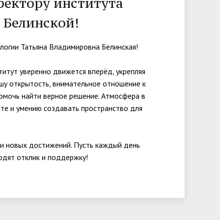
ректору института
университета. Серия 2. Исследования
 Белинской!
чества
Клиника КГУ
Целевая квота
Вакцинация
по филологии"
Расписание и результаты
логии Татьяна Владимировна Белинская!
Журнал "Вестник Калужского
вступительных испытаний
университета. Серия 3. История.
итут уверенно движется вперёд, укрепляя
Политика. Право"
шу открытость, внимательное отношение к
помочь найти верное решение. Атмосфера в
те и умению создавать пространство для
 и новых достижений. Пусть каждый день
одят отклик и поддержку!