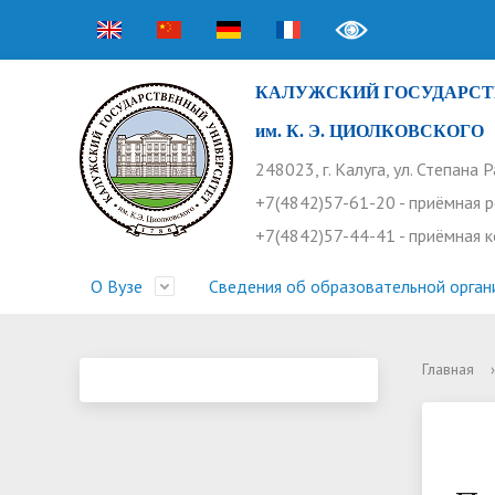
КАЛУЖСКИЙ ГОСУДАРСТ
им. К. Э. ЦИОЛКОВСКОГО
248023, г. Калуга, ул. Степана 
+7(4842)57-61-20 - приёмная 
+7(4842)57-44-41 - приёмная 
О Вузе
Сведения об образовательной орган
Главная
›
Структура университета
Приемная комиссия
Расписание занятий
Научная жизнь
Контакты
Устав
Новости
Оплата 
Основн
Часто 
Профсоюз работников
Профком студентов
Конференции
Видеог
Внеучеб
Информ
Бассейн
Прием 2026. Ординатура
Научные труды КГУ
Ботанич
Програ
Журнал 