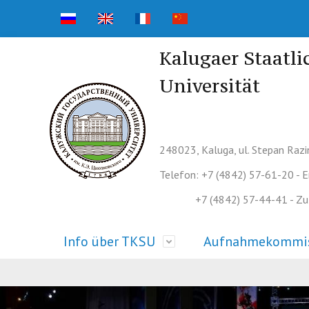
Kalugaer Staatli
Universität
248023, Kaluga, ul. Stepan Razi
Telefon: +7 (4842) 57-61-20 - 
+7 (4842) 57-44-41 - Zula
Info über TKSU
Aufnahmekommi
Grundlegende Informationen
Aufnahmekommission
Wissenschaftliches Leben
Fotogalerie
Fakultä
Aufnahm
Wissensc
Videogal