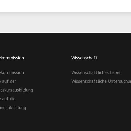
kommission
Wissenschaft
kommission
Wissenschaftliches Leben
 auf der
Wissenschaftliche Untersuchu
ätskursausbildung
 auf die
ungsabteilung