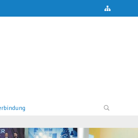
erbindung
Herberge