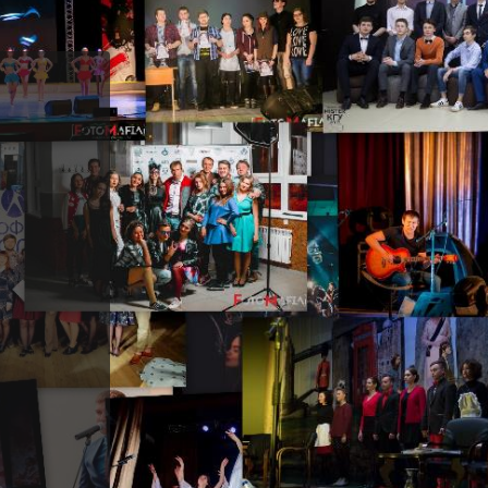
tätskursausbildung
Vorbereitungsabteilung
ek
Turnhalle