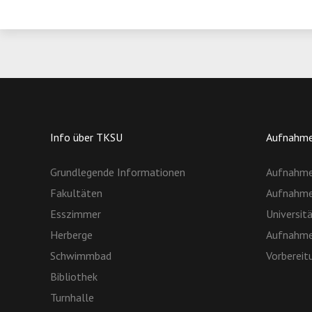
Info über TKSU
Aufnahme
Grundlegende Informationen
Aufnahme
Fakultäten
Aufnahme
Esszimmer
Universit
Herberge
Aufnahme
Schwimmbad
Vorbereit
Bibliothek
Turnhalle