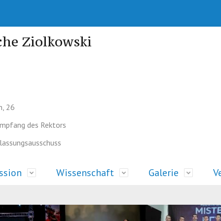
che Ziolkowski
n, 26
Empfang des Rektors
ssungsausschuss
ssion
Wissenschaft
Galerie
V
ten
e auf der
haftliche Untersuchung
erie
Esszimmer
Aufnahme auf die