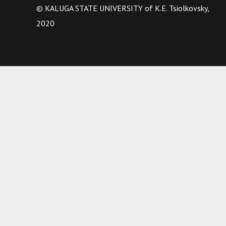
© KALUGA STATE UNIVERSITY of K.E. Tsiolkovsky,
2020