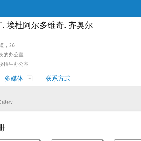
. 埃杜阿尔多维奇. 齐奥尔
街道，26
大学校长的办公室
高等学校招生办公室
多媒体
联系方式
民和无国籍人学习的条件
学工作方向
食堂
无国籍人预科部的条件
Gallery
体育馆
册