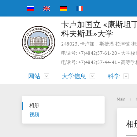
卡卢加国立 «康斯坦丁
科夫斯基»大学
248023, 卡卢加，斯捷潘 拉津镇 
电话号: +7(4842)57-61-20 - 
电话号: +7(4842)57-44-41 - 
网站
大学信息
科学
大学信息
大学信息
科学工作
相册
院系
外国公
大学科
视频
Main
›
相册
游泳池
图书馆
视频
相