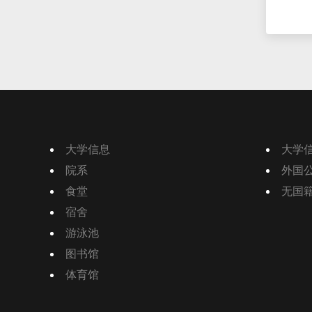
大学信息
大学
院系
外国
食堂
无国
宿舍
游泳池
图书馆
体育馆