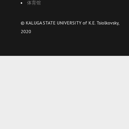
体育馆
© KALUGA STATE UNIVERSITY of K.E. Tsiolkovsky,
2020