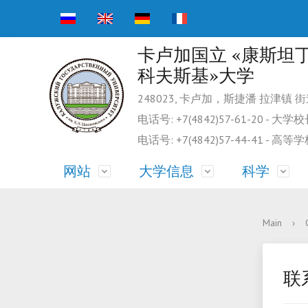
卡卢加国立 «康斯坦丁
科夫斯基»大学
248023, 卡卢加，斯捷潘 拉津镇 
电话号: +7(4842)57-61-20 - 
电话号: +7(4842)57-44-41 - 
网站
大学信息
科学
大学信息
大学信息
科学工作
相册
院系
外国公
大学科
视频
Main
›
游泳池
图书馆
联